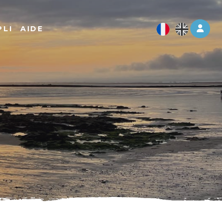
Log 
PLI
AIDE