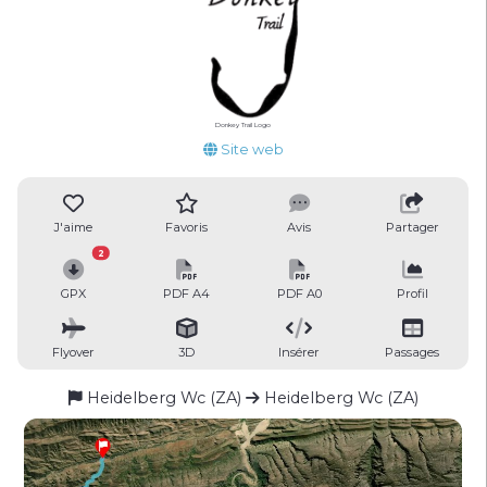
Donkey Trail Logo
Site web
J'aime
Favoris
Avis
Partager
2
GPX
PDF A4
PDF A0
Profil
Flyover
3D
Insérer
Passages
Heidelberg Wc (ZA)
Heidelberg Wc (ZA)