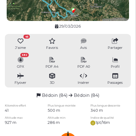
29/03/2026
45
J'aime
Favoris
Avis
Partager
682
GPX
PDF A4
PDF A0
Profil
Flyover
3D
Insérer
Passages
Bédoin (84)
Bédoin (84)
Kilomètre effort
Plus longue montée
Plus longue descente
41
500 m
340 m
Altitude max
Altitude min
Indice de qualité
927 m
286 m
1pt/16m