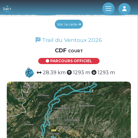
Log 
Voir la carte
Trail du Ventoux 2026
CDF court
PARCOURS OFFICIEL
28.39 km
1293 m
1293 m