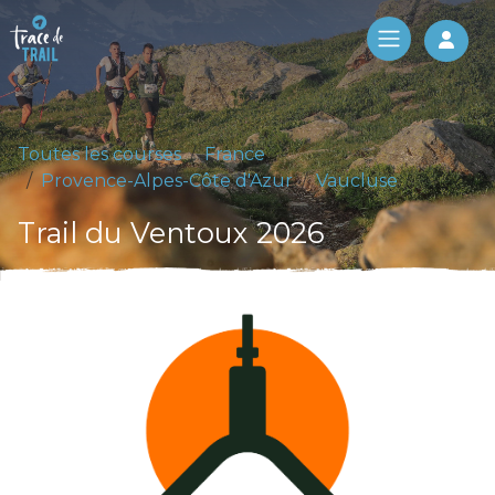
Log 
Toutes les courses
France
Provence-Alpes-Côte d'Azur
Vaucluse
Trail du Ventoux 2026