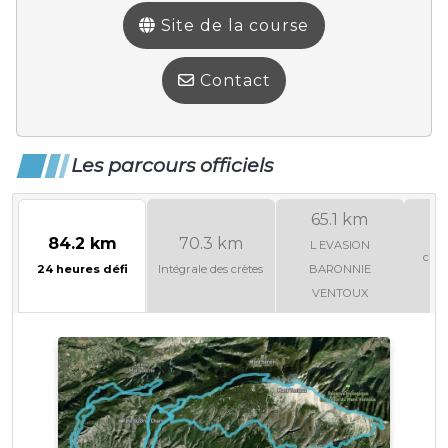
Site de la course
Contact
Les parcours officiels
65.1 km
5
84.2 km
70.3 km
L EVASION
cha
24 heures défi
Intégrale des crètes
BARONNIE
f
VENTOUX