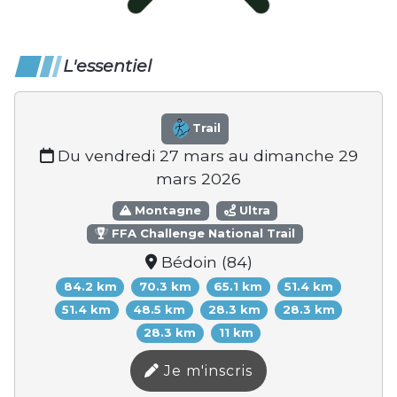
L'essentiel
Trail
Du vendredi 27 mars au dimanche 29
mars 2026
Montagne
Ultra
FFA Challenge National Trail
Bédoin (84)
84.2 km
70.3 km
65.1 km
51.4 km
51.4 km
48.5 km
28.3 km
28.3 km
28.3 km
11 km
Je m'inscris