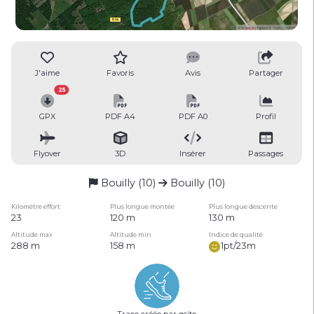
J'aime
Favoris
Avis
Partager
25
GPX
PDF A4
PDF A0
Profil
Flyover
3D
Insérer
Passages
Bouilly (10)
Bouilly (10)
Kilomètre effort
Plus longue montée
Plus longue descente
23
120 m
130 m
Altitude max
Altitude min
Indice de qualité
288 m
158 m
1pt/23m