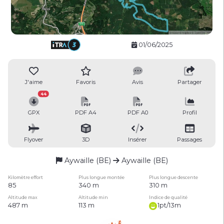
01/06/2025
J'aime
Favoris
Avis
Partager
44
GPX
PDF A4
PDF A0
Profil
Flyover
3D
Insérer
Passages
Aywaille (BE)
Aywaille (BE)
Kilomètre effort
Plus longue montée
Plus longue descente
85
340 m
310 m
Altitude max
Altitude min
Indice de qualité
487 m
113 m
1pt/13m