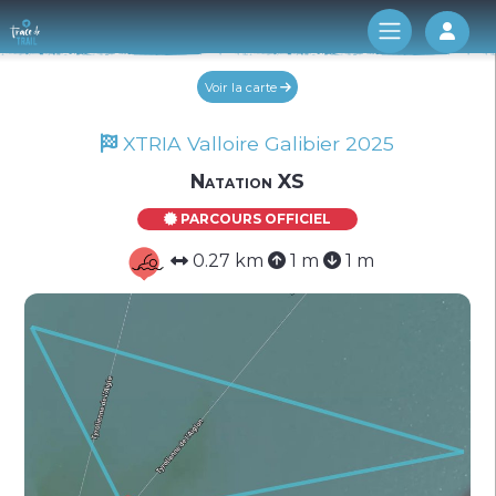
Log 
Voir la carte
XTRIA Valloire Galibier 2025
Natation XS
PARCOURS OFFICIEL
0.27 km
1 m
1 m