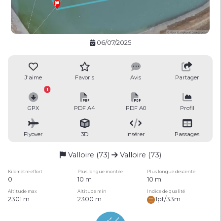
06/07/2025
J'aime
Favoris
Avis
Partager
1
GPX
PDF A4
PDF A0
Profil
Flyover
3D
Insérer
Passages
Valloire (73)
Valloire (73)
Kilomètre effort
Plus longue montée
Plus longue descente
0
10 m
10 m
Altitude max
Altitude min
Indice de qualité
2301 m
2300 m
1pt/33m