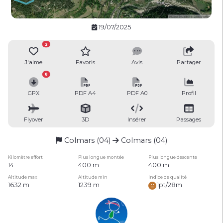
19/07/2025
2
J'aime
Favoris
Avis
Partager
8
GPX
PDF A4
PDF A0
Profil
Flyover
3D
Insérer
Passages
Colmars (04)
Colmars (04)
Kilomètre effort
Plus longue montée
Plus longue descente
14
400 m
400 m
Altitude max
Altitude min
Indice de qualité
1632 m
1239 m
1pt/28m