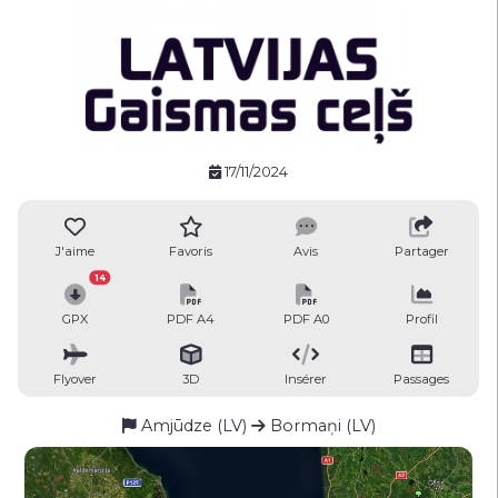
17/11/2024
J'aime
Favoris
Avis
Partager
14
GPX
PDF A4
PDF A0
Profil
Flyover
3D
Insérer
Passages
Amjūdze (LV)
Bormaņi (LV)