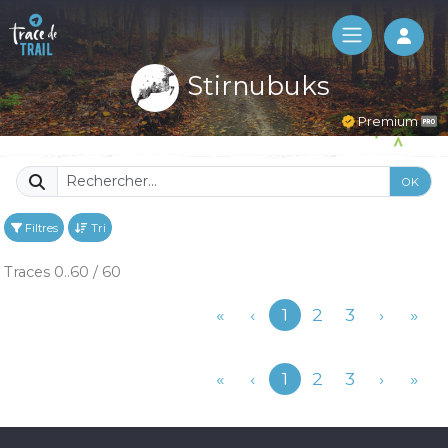
Log 
Stirnubuks
Premium
OK
Filtres
Tri
Traces 0..60 / 60
Précédent
«
‹
1
2
3
›
»
Précédent
«
‹
1
2
3
›
»