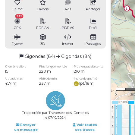
J'aime
Favoris
Avis
Partager
252
GPX
PDF A4
PDF A0
Profil
Flyover
3D
Insérer
Passages
Gigondas (84)
Gigondas (84)
Kilomètre effort
Plus longue montée
Plus longue descente
15
220 m
210 m
Altitude max
Altitude min
Indice de qualité
457 m
237 m
1pt/18m
1 : 
0
25
Trace créée par Traversee_des_Dentelles
le 07/10/2024
Envoyer
Voir toutes
un message
ses traces