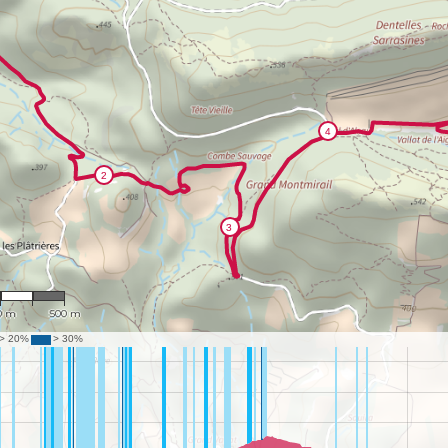
13,882
0 m
500 m