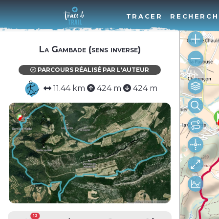
TRACER
RECHERCH
La Gambade (sens inverse)
PARCOURS RÉALISÉ PAR L'AUTEUR
11.44 km
424 m
424 m
12