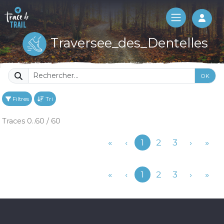
Log 
Traversee_des_Dentelles
OK
Filtres
Tri
Traces 0..60 / 60
Précédent
«
‹
1
2
3
›
»
Précédent
«
‹
1
2
3
›
»