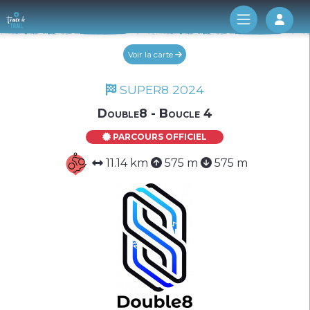
Log 
Voir la carte
SUPER8 2024
Double8 - Boucle 4
PARCOURS OFFICIEL
11.14 km
575 m
575 m