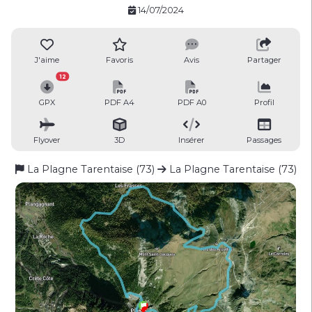
14/07/2024
J'aime
Favoris
Avis
Partager
12
GPX
PDF A4
PDF A0
Profil
Flyover
3D
Insérer
Passages
La Plagne Tarentaise (73)
La Plagne Tarentaise (73)