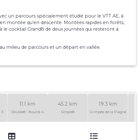
 Avec un parcours spécialement étudié pour le VTT AE, à
en en montée qu’en descente. Montées rapides en forêts,
 le cocktail Grand8 de deux journées qui resteront à
au milieu de parcours et un départ en vallée.
11.1 km
45.2 km
19.3 km
 3
Double8 - Boucle 4
Simple8
Grimpée de la Plagne
R