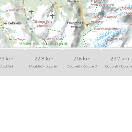
79 km
22.8 km
21.6 km
23.7 km
Double8
Double8 - Boucle 1
Double8 - Boucle 2
Double8 - Boucle