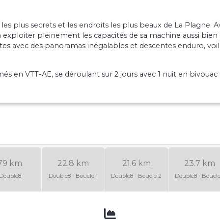
 les plus secrets et les endroits les plus beaux de La Plagne.
rra exploiter pleinement les capacités de sa machine aussi bi
tes avec des panoramas inégalables et descentes enduro, voilà
és en VTT-AE, se déroulant sur 2 jours avec 1 nuit en bivouac 
79 km
22.8 km
21.6 km
23.7 km
Double8
Double8 - Boucle 1
Double8 - Boucle 2
Double8 - Boucle