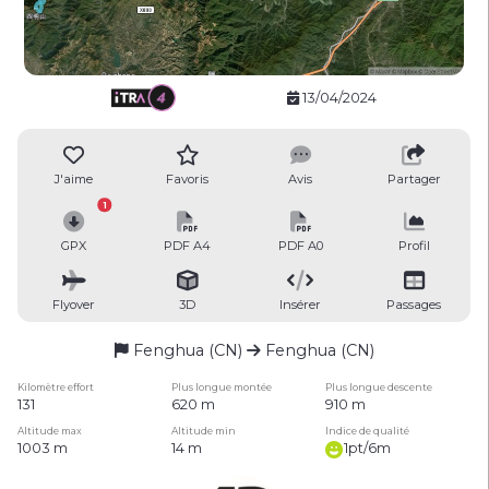
13/04/2024
J'aime
Favoris
Avis
Partager
1
GPX
PDF A4
PDF A0
Profil
Flyover
3D
Insérer
Passages
Fenghua (CN)
Fenghua (CN)
Kilomètre effort
Plus longue montée
Plus longue descente
131
620 m
910 m
Altitude max
Altitude min
Indice de qualité
1003 m
14 m
1pt/6m