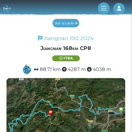
Log 
Voir la carte
Jiangnan 100 2024
Jiangnan 168km CP8
ITRA
88.71 km
4287 m
4038 m