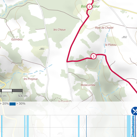
 12,933
50 m
500 m