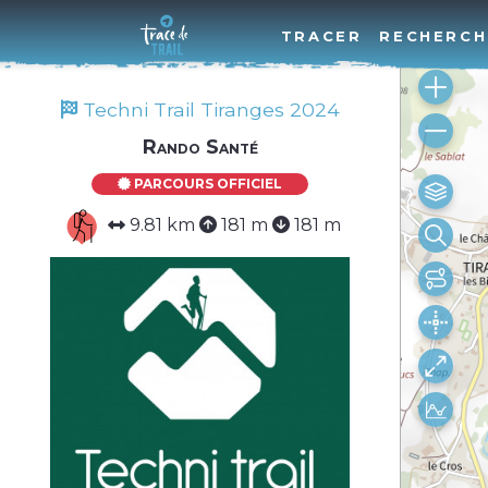
TRACER
RECHERCH
Techni Trail Tiranges 2024
Rando Santé
PARCOURS OFFICIEL
9.81 km
181 m
181 m