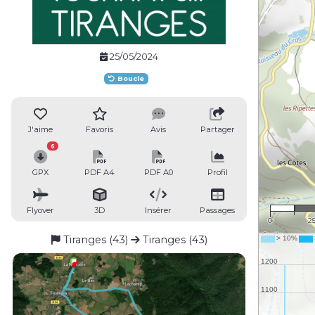
25/05/2024
Boucle
J'aime
Favoris
Avis
Partager
6
GPX
PDF A4
PDF A0
Profil
1 :
Flyover
3D
Insérer
Passages
0
2
Tiranges (43)
Tiranges (43)