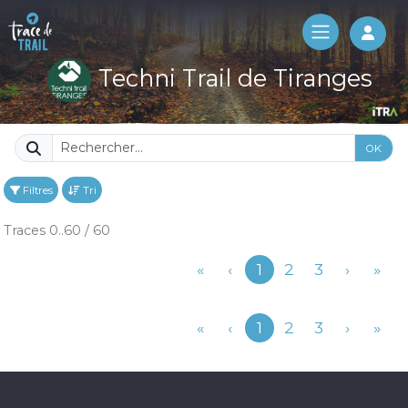
Log 
Techni Trail de Tiranges
OK
Filtres
Tri
Traces 0..60 / 60
Précédent
«
‹
1
2
3
›
»
Précédent
«
‹
1
2
3
›
»