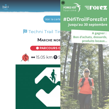
Log 
Voir la carte
Techni Trail Tiranges 2024
Marche nordique
PARCOURS OFFICIEL
15.05 km
587 m
587 m