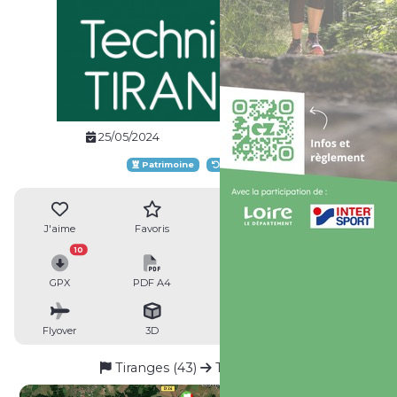
25/05/2024
Site web
Patrimoine
Boucle
J'aime
Favoris
Avis
Partager
10
GPX
PDF A4
PDF A0
Profil
Flyover
3D
Insérer
Passages
Tiranges (43)
Tiranges (43)