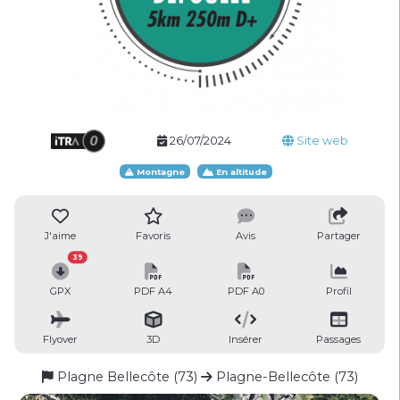
26/07/2024
Site web
Montagne
En altitude
J'aime
Favoris
Avis
Partager
39
GPX
PDF A4
PDF A0
Profil
Flyover
3D
Insérer
Passages
Plagne Bellecôte (73)
Plagne-Bellecôte (73)