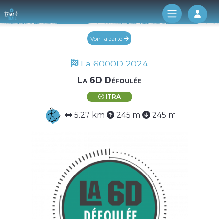
Log 
Voir la carte
La 6000D 2024
La 6D Défoulée
ITRA
5.27 km
245 m
245 m