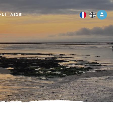
Log 
PLI
AIDE