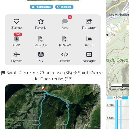
Montagne
Boucle
3
J'aime
Favoris
Avis
Partager
240
GPX
PDF A4
PDF A0
Profil
Flyover
3D
Insérer
Passages
Saint-Pierre-de-Chartreuse (38)
Saint-Pierre-
de-Chartreuse (38)
0