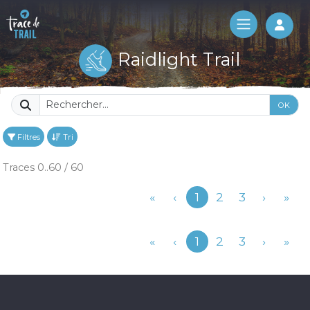
Log 
Raidlight Trail
OK
Filtres
Tri
Traces 0..60 / 60
Précédent
«
‹
1
2
3
›
»
Précédent
«
‹
1
2
3
›
»