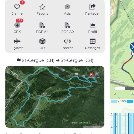
3
J'aime
Favoris
Avis
Partager
169
GPX
PDF A4
PDF A0
Profil
Flyover
3D
Insérer
Passages
St-Cergue (CH)
St-Cergue (CH)
1 : 
0
5