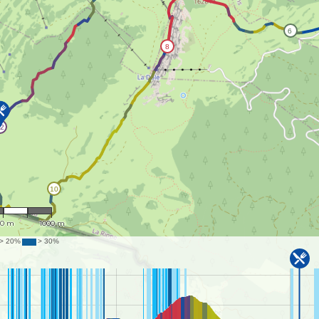
26,136
00 m
1000 m