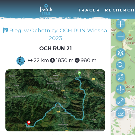
TRACER
RECHERCH
Biegi w Ochotnicy. OCH RUN Wiosna
2023
OCH RUN 21
22 km
1830 m
980 m