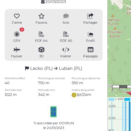
20/05/2023
J'aime
Favoris
Avis
Partager
2
GPX
PDF A4
PDF A0
Profil
Flyover
3D
Insérer
Passages
Lacko (PL)
Luban (PL)
Kilomètre effort
Plus longue montée
Plus longue descente
1 : 35,
40
750 m
550 m
Altitude max
Altitude min
Indice de qualité
0
0.5 k
1222 m
342 m
1pt/24m
Trace créée par OCHRUN
le 24/01/2023