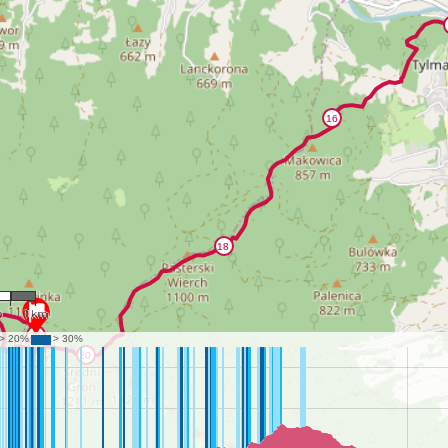
868
m
1 km