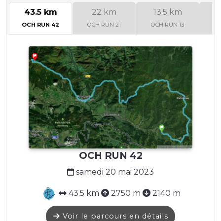
43.5 km
22 km
13.5 km
OCH RUN 42
OCH RUN 21
OCH RUN 13
OC
OCH RUN 42
samedi 20 mai 2023
43.5 km
2750 m
2140 m
Voir le parcours en détails