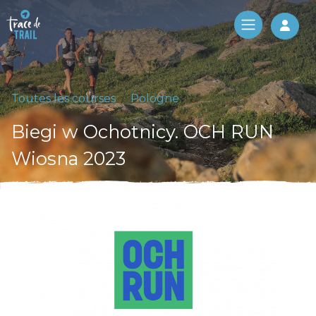
Log 
Toutes les courses
Pologne
Biegi w Ochotnicy. OCH RUN
Wiosna 2023