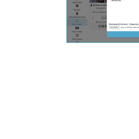
4.
Affectez les bénévoles à vos diff
Ouvrez votre parcours en édition, sélectio
personnes que vous souhaitez y affecter. 