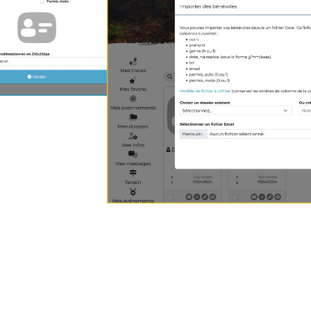
érents postes
nnez le point d'intérêt correspondant au poste. Dans l'o
Pour chacun, vous pouvez définir une ou plusieurs plages 