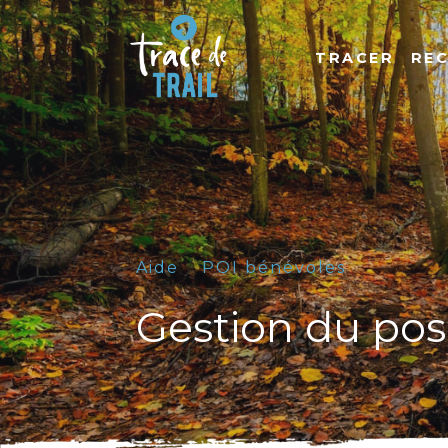
TRACER
RE
Aide
POI bénévoles
Gestion du po