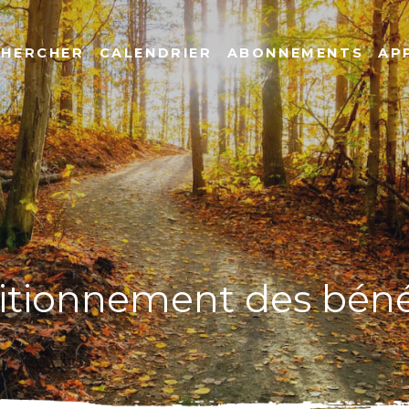
CHERCHER
CALENDRIER
ABONNEMENTS
AP
sitionnement des bén