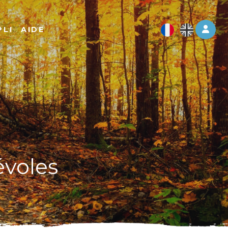
Log 
PLI
AIDE
évoles