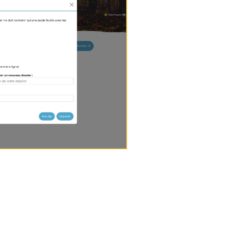
nglet "Bénévoles", sélectionnez la ou les
horaires. N'hésitez pas à préciser si