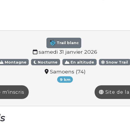
Trail blanc
samedi 31 janvier 2026
Montagne
Nocturne
En altitude
Snow Trail
Samoens (74)
9 km
 m'inscris
Site de l
ls