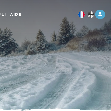
Log 
PLI
AIDE