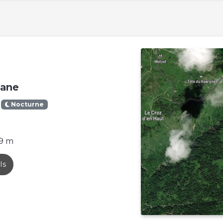
lane
Nocturne
9 m
ls