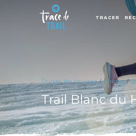
TRACER
RE
Toutes les courses
France
A
Trail Blanc du 