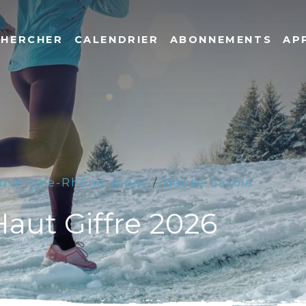
CHERCHER
CALENDRIER
ABONNEMENTS
AP
uvergne-Rhône-Alpes
Haute-Savoie
Haut Giffre 2026