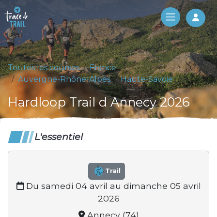
Log 
Toutes les courses
France
Auvergne-Rhône-Alpes
Haute-Savoie
Hardloop Trail d Annecy 2026
L'essentiel
Trail
Du samedi 04 avril au dimanche 05 avril
2026
Annecy (74)