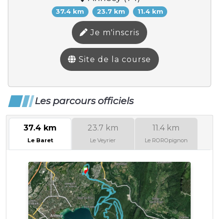
37.4 km
23.7 km
11.4 km
Je m'inscris
Site de la course
Les parcours officiels
37.4 km
23.7 km
11.4 km
Le Baret
Le Veyrier
Le ROROpignon