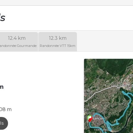
ls
12.4 km
12.3 km
andonnée Gourmande
Randonnée VTT 15km
m
108 m
ls