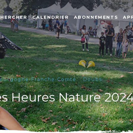
CHERCHER
CALENDRIER
ABONNEMENTS
AP
ourgogne-Franche-Comté
Doubs
es Heures Nature 202