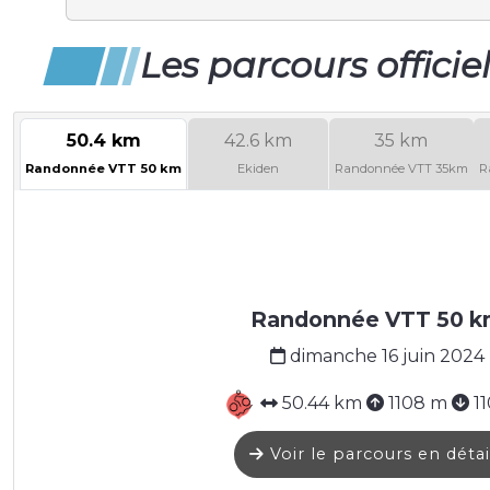
Les parcours officie
50.4 km
42.6 km
35 km
Randonnée VTT 50 km
Ekiden
Randonnée VTT 35km
R
Randonnée VTT 50 k
dimanche 16 juin 2024
50.44 km
1108 m
1
Voir le parcours en détai