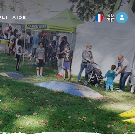
Log 
PLI
AIDE
4