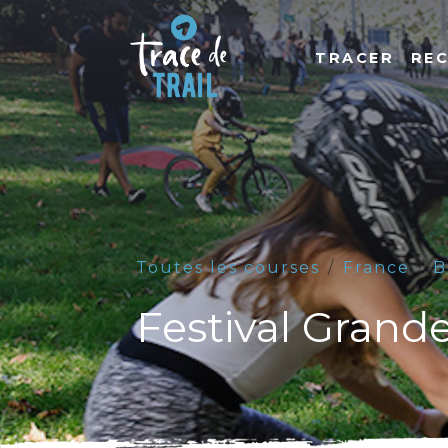
TRACER
RE
Toutes les courses
France
B
Festival Grand