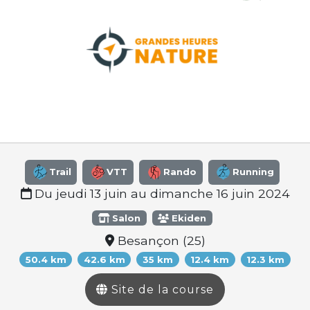
Trail
VTT
Rando
Running
Du jeudi 13 juin au dimanche 16 juin 2024
Salon
Ekiden
Besançon (25)
50.4 km
42.6 km
35 km
12.4 km
12.3 km
Site de la course