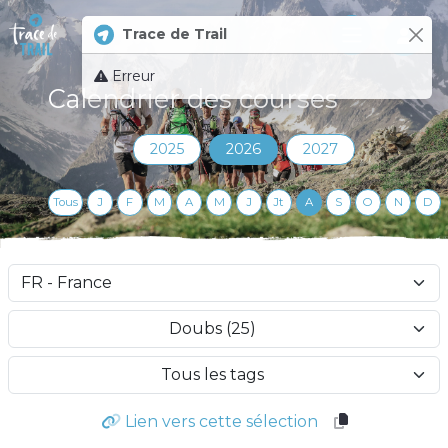
Trace de Trail
Log 
Erreur
Calendrier des courses
2025
2026
2027
Tous
J
F
M
A
M
J
Jt
A
S
O
N
D
Doubs (25)
Tous les tags
Lien vers cette sélection