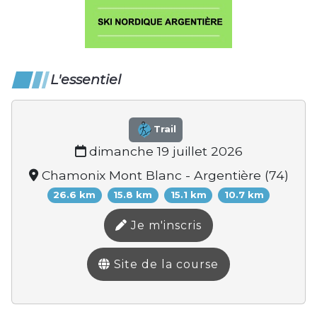
L'essentiel
Trail
dimanche 19 juillet 2026
Chamonix Mont Blanc - Argentière (74)
26.6 km
15.8 km
15.1 km
10.7 km
Je m'inscris
Site de la course