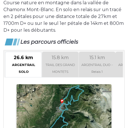
Course nature en montagne dans la vallée de
Chamonx Mont-Blanc. En solo en relais sur un tracé
en 2 pétales pour une distance totale de 27km et
1700m D+ ou sur le seul 1er pétale de 14km et 800m
D+ pour les débutants.
Les parcours officiels
26.6 km
15.8 km
15.1 km
1
ARGENTRAIL
TRAIL DES GRAND
ARGENTRAIL DUO -
ARGEN
SOLO
MONTETS
Relais 1