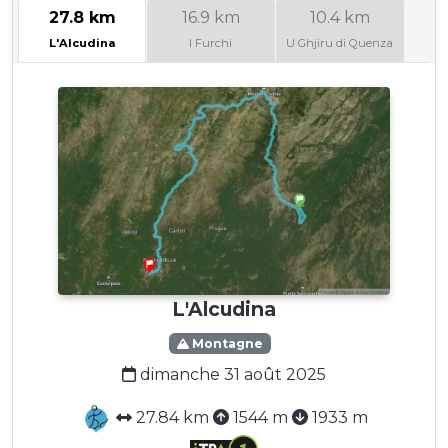
27.8 km
16.9 km
10.4 km
L'Alcudina
I Furchi
U Ghjiru di Quenza
L'Alcudina
Montagne
dimanche 31 août 2025
27.84 km
1544 m
1933 m