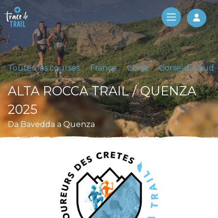
Log 
Toutes les courses
France
Corse
Corse-du-Sud
ALTA ROCCA TRAIL / QUENZA
2025
Da Bavedda a Quenza