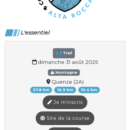
L'essentiel
Trail
dimanche 31 août 2025
Montagne
Quenza (2A)
27.8 km
16.9 km
10.4 km
Je m'inscris
Site de la course