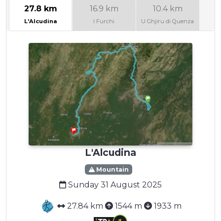
27.8 km
16.9 km
10.4 km
L'Alcudina
I Furchi
U Ghjiru di Quenza
L'Alcudina
Mountain
Sunday 31 August 2025
27.84 km
1544 m
1933 m