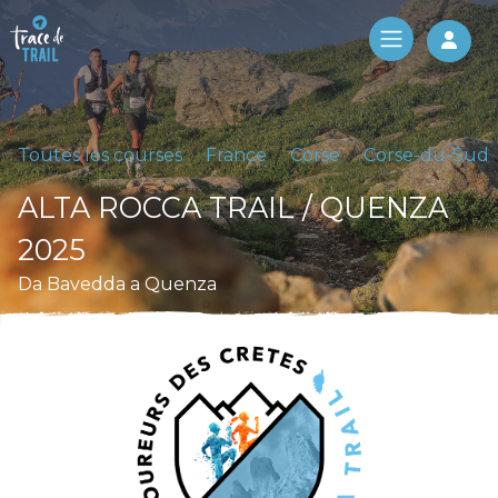
Log 
Toutes les courses
France
Corse
Corse-du-Sud
ALTA ROCCA TRAIL / QUENZA
2025
Da Bavedda a Quenza