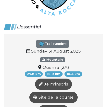
L'essentiel
Trail running
Sunday 31 August 2025
Mountain
Quenza (2A)
27.8 km
16.9 km
10.4 km
Je m'inscris
Site de la course