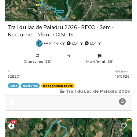
Trail du lac de Paladru 2026 - RECO - Semi-
Nocturne - 17km - OXSITIS
14.44 km
654 m
654 m
Charavines (38)
Montferrat (38)
#
Création
328201
16/01/26
Lake
Nocturne
Recognition route
Trail du Lac de Paladru 2026
38