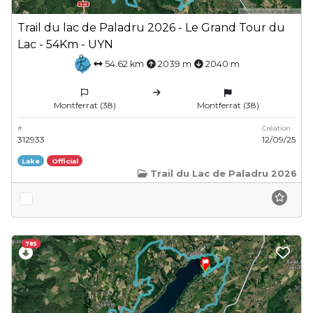
Trail du lac de Paladru 2026 - Le Grand Tour du
Lac - 54Km - UYN
54.62 km
2039 m
2040 m
Montferrat (38)
Montferrat (38)
#
Création
312933
12/09/25
Lake
Official
Trail du Lac de Paladru 2026
785