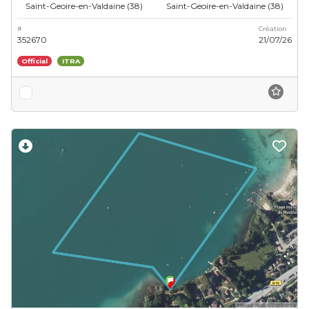
Saint-Geoire-en-Valdaine (38)
Saint-Geoire-en-Valdaine (38)
#
Création
352670
21/07/26
Official
ITRA