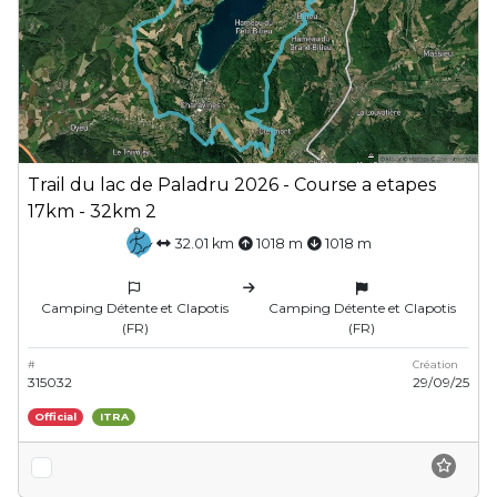
Trail du lac de Paladru 2026 - Course a etapes
17km - 32km 2
32.01 km
1018 m
1018 m
Camping Détente et Clapotis
Camping Détente et Clapotis
(FR)
(FR)
#
Création
315032
29/09/25
Official
ITRA