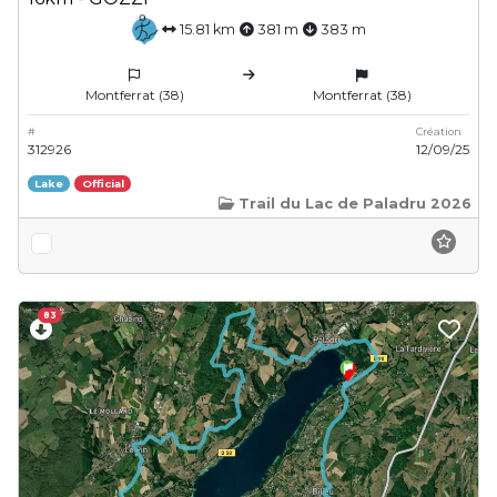
15.81 km
381 m
383 m
Montferrat (38)
Montferrat (38)
#
Création
312926
12/09/25
Lake
Official
Trail du Lac de Paladru 2026
83