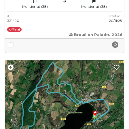
Montferrat (38)
Montferrat (38)
#
Création
321490
20/11/25
Official
Brouillon Paladru 2026