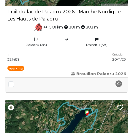
Trail du lac de Paladru 2026 - Marche Nordique
Les Hauts de Paladru
15.81 km
381 m
383 m
Paladru (38)
Paladru (38)
#
Création
321489
20/11/25
Working
Brouillon Paladru 2026