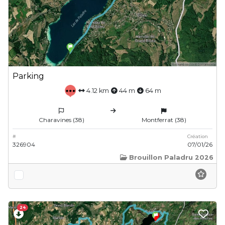
Parking
4.12 km
44 m
64 m
Charavines (38)
Montferrat (38)
#
Création
326904
07/01/26
Brouillon Paladru 2026
24