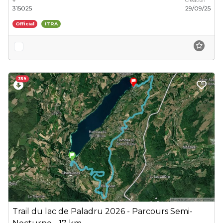
#
Création
315025
29/09/25
Official
ITRA
359
Trail du lac de Paladru 2026 - Parcours Semi-