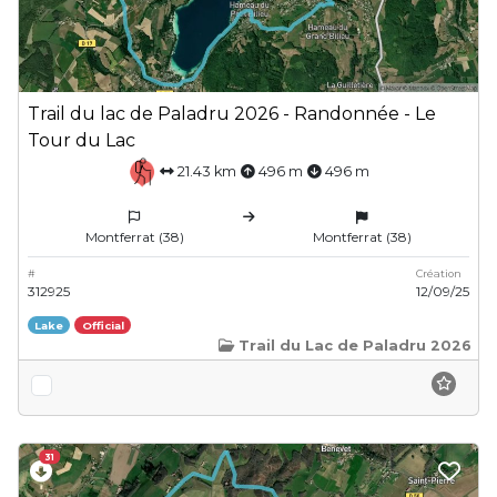
Trail du lac de Paladru 2026 - Randonnée - Le
Tour du Lac
21.43 km
496 m
496 m
Montferrat (38)
Montferrat (38)
#
Création
312925
12/09/25
Lake
Official
Trail du Lac de Paladru 2026
31