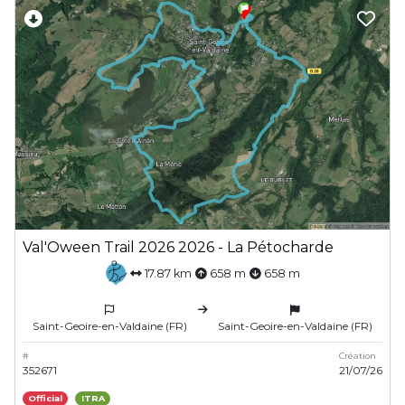
Val'Oween Trail 2026 2026 - La Pétocharde
17.87 km
658 m
658 m
Saint-Geoire-en-Valdaine (FR)
Saint-Geoire-en-Valdaine (FR)
#
Création
352671
21/07/26
Official
ITRA