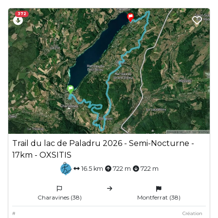
372
Trail du lac de Paladru 2026 - Semi-Nocturne -
17km - OXSITIS
16.5 km
722 m
722 m
Charavines (38)
Montferrat (38)
#
Création