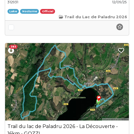
312931
12/09/25
Lake
Nocturne
Official
Trail du Lac de Paladru 2026
383
Trail du lac de Paladru 2026 - La Découverte -
16km - GOZZI