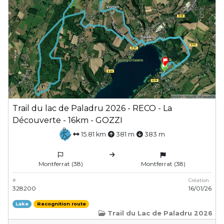
Trail du lac de Paladru 2026 - RECO - La
Découverte - 16km - GOZZI
15.81 km
381 m
383 m
Montferrat (38)
Montferrat (38)
#
Création
328200
16/01/26
Lake
Recognition route
Trail du Lac de Paladru 2026