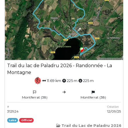
Trail du lac de Paladru 2026 - Randonnée - La
Montagne
11.69 km
225 m
225 m
Montferrat (38)
Montferrat (38)
#
Création
312924
12/09/25
Lake
Official
Trail du Lac de Paladru 2026