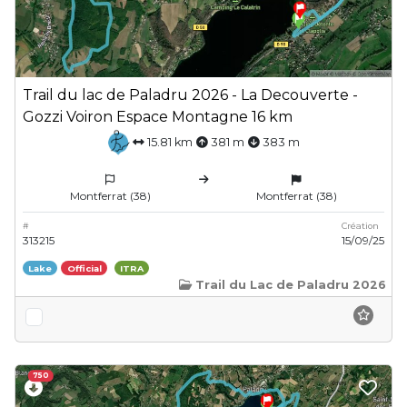
Trail du lac de Paladru 2026 - La Decouverte -
Gozzi Voiron Espace Montagne 16 km
15.81 km
381 m
383 m
Montferrat (38)
Montferrat (38)
#
Création
313215
15/09/25
Lake
Official
ITRA
Trail du Lac de Paladru 2026
750