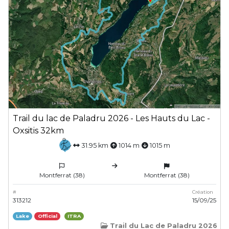
Trail du lac de Paladru 2026 - Les Hauts du Lac -
Oxsitis 32km
31.95 km
1014 m
1015 m
Montferrat (38)
Montferrat (38)
#
Création
313212
15/09/25
Lake
Official
ITRA
Trail du Lac de Paladru 2026