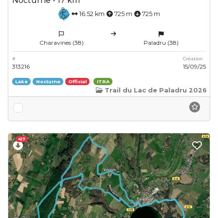
Nocturne - 17 km
16.52 km
725 m
725 m
Charavines (38)
Paladru (38)
#
Création
313216
15/09/25
Lake
Nocturne
Official
ITRA
Trail du Lac de Paladru 2026
417