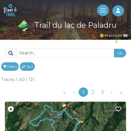
Log 
Trail du lac de Paladru
Premium
OK
Filters
Sort
Tracks 1..60 / 121
Previous
«
‹
1
2
3
›
»