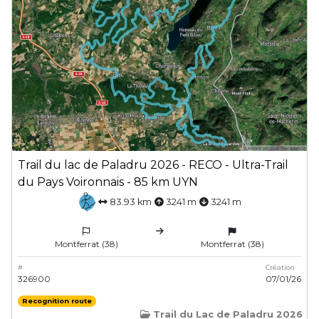
Trail du lac de Paladru 2026 - RECO - Ultra-Trail
du Pays Voironnais - 85 km UYN
83.93 km
3241 m
3241 m
Montferrat (38)
Montferrat (38)
#
Création
326900
07/01/26
Recognition route
Trail du Lac de Paladru 2026