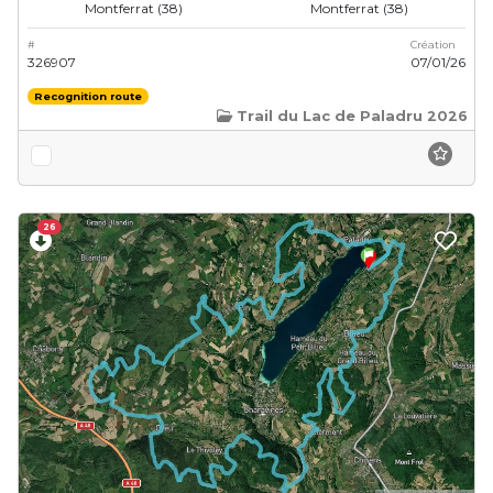
Montferrat (38)
Montferrat (38)
#
Création
326907
07/01/26
Recognition route
Trail du Lac de Paladru 2026
26