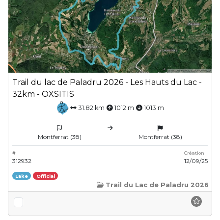
Trail du lac de Paladru 2026 - Les Hauts du Lac -
32km - OXSITIS
31.82 km
1012 m
1013 m
Montferrat (38)
Montferrat (38)
#
Création
312932
12/09/25
Lake
Official
Trail du Lac de Paladru 2026