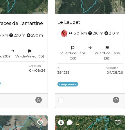
Le Lauzet
traces de Lamartine
6.01 km
210 m
210 m
17 km
290 m
290 m
Villard-de-Lans
Villard-de-Lans
eu (38)
Val-de-Virieu (38)
(38)
(38)
Création
#
Création
04/08/26
354233
04/08/26
Loop route