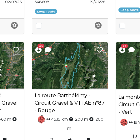
02/07/26
348608
19/06/26
Loop route
Loop route
34
22
4
La route Barthélémy -
La monté
 Gravel
Circuit Gravel & VTTAE n°87
Circuit 
r
- Rouge
- Vert
360 m
45.19 km
1200 m
1200
19.
m