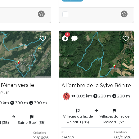
6
 l'Ainan vers le
A l’ombre de la Sylve Bénite
oeur
8.85 km
280 m
280 m
39 km
390 m
390 m
Villages du lac de
Villages du lac de
Paladru (38)
Paladru (38)
l (38)
Saint-Bueil (38)
#
Création
Création
346957
08/06/26
19/06/26