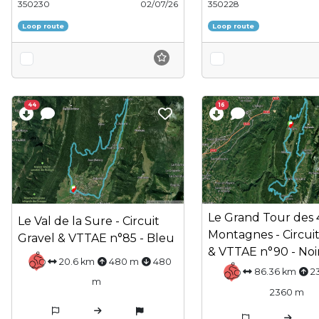
350230
02/07/26
350228
Loop route
Loop route
44
16
Le Grand Tour des 
Le Val de la Sure - Circuit
Montagnes - Circuit
Gravel & VTTAE n°85 - Bleu
& VTTAE n°90 - Noi
20.6 km
480 m
480
86.36 km
2
m
2360 m