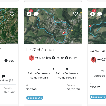
2
3
e
Les 7 châteaux
Le vallo
4.43 km
150 m
150 m
6.3
 m
440
Saint-Geoire-en-
Saint-Geoire-en-
Voreppe 
Valdaine (38)
Valdaine (38)
avines (38)
#
#
Création
350247
Création
350249
09/08/26
02/07/26
Loop route
Loop route