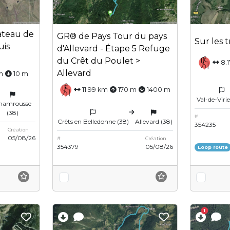
lateau de
GR® de Pays Tour du pays
Sur les 
uis
d'Allevard - Étape 5 Refuge
du Crêt du Poulet >
8.
Allevard
m
10 m
11.99 km
170 m
1400 m
Val-de-Viri
hamrousse
(38)
#
Crêts en Belledonne (38)
Allevard (38)
354235
Création
05/08/26
#
Création
354379
05/08/26
Loop route
1