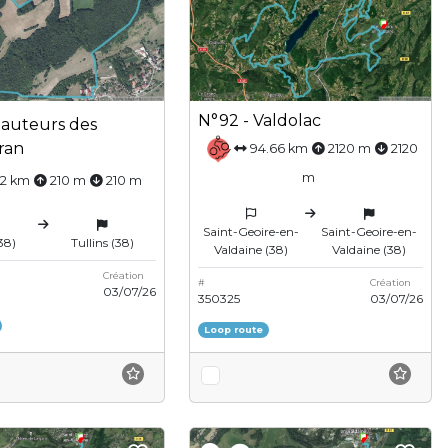
N°92 - Valdolac
hauteurs des
ran
94.66 km
2120 m
2120
m
.2 km
210 m
210 m
Saint-Geoire-en-
Saint-Geoire-en-
38)
Tullins (38)
Valdaine (38)
Valdaine (38)
Création
#
Création
03/07/26
350325
03/07/26
Loop route