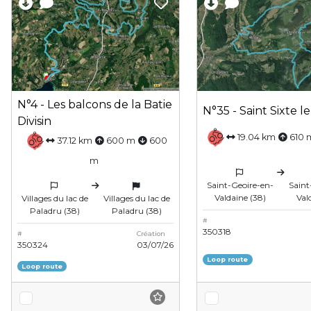
N°4 - Les balcons de la Batie
N°35 - Saint Sixte le
Divisin
19.04 km
610 
37.12 km
600 m
600
m
Saint-Geoire-en-
Saint
Valdaine (38)
Val
Villages du lac de
Villages du lac de
Paladru (38)
Paladru (38)
#
350318
#
Création
350324
03/07/26
Loop route
Loop route