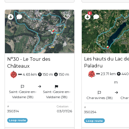
5
Les hauts du Lac d
N°30 - Le Tour des
Paladru
Châteaux
23.71 km
440
4.65 km
150 m
150 m
m
Saint-Geoire-en-
Saint-Geoire-en-
Valdaine (38)
Valdaine (38)
Charavines (38)
Char
#
Création
#
350314
03/07/26
350254
Loop route
Loop route