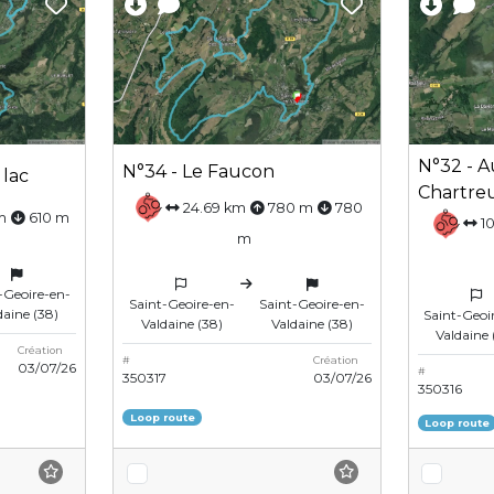
N°32 - A
N°34 - Le Faucon
 lac
Chartre
24.69 km
780 m
780
m
610 m
10
m
-Geoire-en-
Saint-Geoire-en-
Saint-Geoire-en-
daine (38)
Saint-Geoi
Valdaine (38)
Valdaine (38)
Valdaine 
Création
#
Création
03/07/26
#
350317
03/07/26
350316
Loop route
Loop route