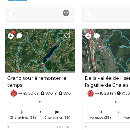
2
1
Grand tour à remonter le
De la vallée de l’Isè
temps
l’aiguille de Chalais
49.32 km
890 m
890
18.28 km
105
m
m
Charavines (38)
Charavines (38)
Voreppe (38)
Vor
#
Création
#