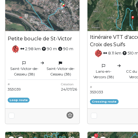
Itinéraire VTT d'acc
Petite boucle de St-Victor
Croix des Suifs
2.98 km
90 m
90 m
8.11 km
510 
Saint-Victor-de-
Saint-Victor-de-
Lans-en-
CC du 
Cessieu (38)
Cessieu (38)
Vercors (38)
Verc
#
Création
#
353039
24/07/26
353033
Loop route
Crossing route
1