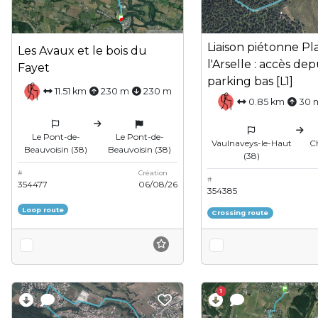
Liaison piétonne P
Les Avaux et le bois du
l'Arselle : accès dep
Fayet
parking bas [L1]
11.51 km
230 m
230 m
0.85 km
30 
Le Pont-de-
Le Pont-de-
Vaulnaveys-le-Haut
C
Beauvoisin (38)
Beauvoisin (38)
(38)
#
Création
#
354477
06/08/26
354385
Loop route
Crossing route
1