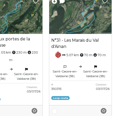
ux portes de la
N°31 - Les Marais du Val
use
d'Ainan
.05 km
230 m
230
5.07 km
70 m
70 m
m
Saint-Geoire-en-
Saint-Geoire-en-
re-en-
Saint-Geoire-en-
Valdaine (38)
Valdaine (38)
(38)
Valdaine (38)
#
Création
Création
350315
03/07/26
03/07/26
Loop route