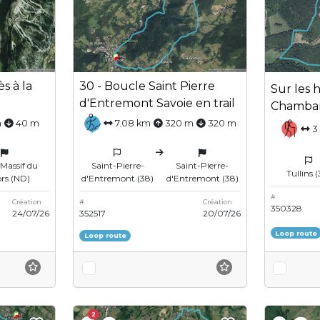
ès à la
30 - Boucle Saint Pierre
Sur les 
d'Entremont Savoie en trail
Chamba
m
40 m
7.08 km
320 m
320 m
3
Massif du
Saint-Pierre-
Saint-Pierre-
Tullins (
ors (ND)
d'Entremont (38)
d'Entremont (38)
#
Création
#
Création
350328
24/07/26
352517
20/07/26
Loop route
Loop route
2