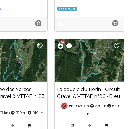
Loop route
14
e des Narces -
La boucle du Liorin - Circuit
Gravel & VTTAE n°83
Gravel & VTTAE n°86 - Bleu
19.49 km
620 m
620
78 km
810 m
810 m
m