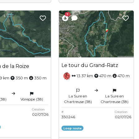
7
Le tour du Grand-Ratz
n de la Roize
13.37 km
470 m
470 m
9 km
350 m
350 m
La Sure en
La Sure en
(38)
Voreppe (38)
Chartreuse (38)
Chartreuse (38)
Création
#
Création
02/07/26
350246
02/07/26
Loop route