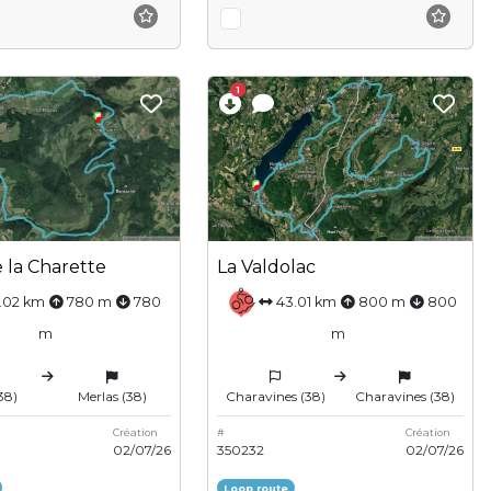
1
e la Charette
La Valdolac
.02 km
780 m
780
43.01 km
800 m
800
m
m
38)
Merlas (38)
Charavines (38)
Charavines (38)
Création
#
Création
02/07/26
350232
02/07/26
Loop route