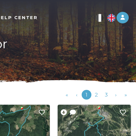
Log 
HELP CENTER
or
Previous
«
‹
1
2
3
›
»