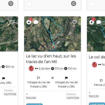
5
2
Le lac vu d’en haut, sur les
Le col d
traces de l’an Mil
14
m
190 m
5.34 km
170 m
170 m
Villages du lac de
Villages du lac de
urey (38)
Merlas (
Paladru (38)
Paladru (38)
Création
#
02/07/26
#
Création
350233
350235
02/07/26
Loop route