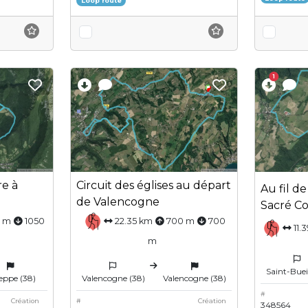
Loop route
1
re à
Circuit des églises au départ
Au fil de
de Valencogne
Sacré C
0 m
1050
22.35 km
700 m
700
11.
m
Saint-Buei
eppe (38)
Valencogne (38)
Valencogne (38)
#
Création
#
Création
348564