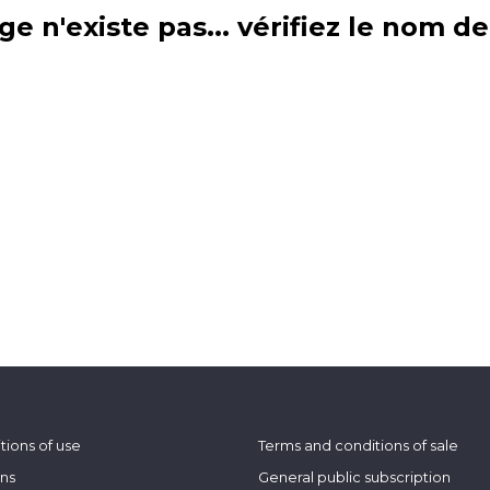
ge n'existe pas... vérifiez le nom d
tions of use
Terms and conditions of sale
ons
General public subscription