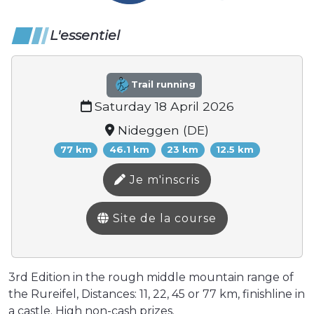
L'essentiel
Trail running
Saturday 18 April 2026
Nideggen (DE)
77 km
46.1 km
23 km
12.5 km
Je m'inscris
Site de la course
3rd Edition in the rough middle mountain range of
the Rureifel, Distances: 11, 22, 45 or 77 km, finishline in
a castle. High non-cash prizes.