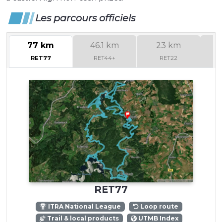
Les parcours officiels
77 km
46.1 km
23 km
1
RET77
RET44+
RET22
RET77
ITRA National League
Loop route
Trail & local products
UTMB Index