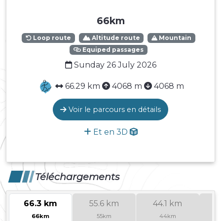
66km
Loop route
Altitude route
Mountain
Equiped passages
Sunday 26 July 2026
66.29 km
4068 m
4068 m
Voir le parcours en détails
Et en 3D
Téléchargements
66.3 km
55.6 km
44.1 km
3
66km
55km
44km