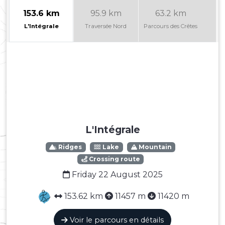
153.6 km
95.9 km
63.2 km
4
L'Intégrale
Traversée Nord
Parcours des Crêtes
L'Intégrale
Ridges
Lake
Mountain
Crossing route
Friday 22 August 2025
153.62 km
11457 m
11420 m
Voir le parcours en détails