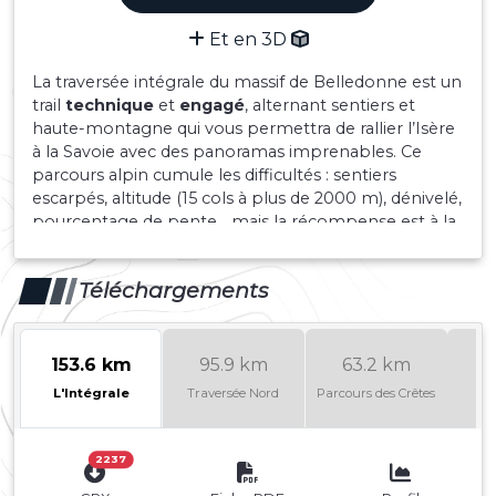
Et en 3D
La traversée intégrale du massif de Belledonne est un
trail
technique
et
engagé
, alternant sentiers et
haute-montagne qui vous permettra de rallier l’Isère
à la Savoie avec des panoramas imprenables. Ce
parcours alpin cumule les difficultés : sentiers
escarpés, altitude (15 cols à plus de 2000 m), dénivelé,
pourcentage de pente… mais la récompense est à la
hauteur des efforts avec 30 lacs d’altitude, 4 crêtes
panoramiques et une ambiance « montagne »
Téléchargements
garantie.
Un parcours pour les trailers avertis au
pied montagnard !
153.6 km
95.9 km
63.2 km
4
L'Intégrale
Traversée Nord
Parcours des Crêtes
2237