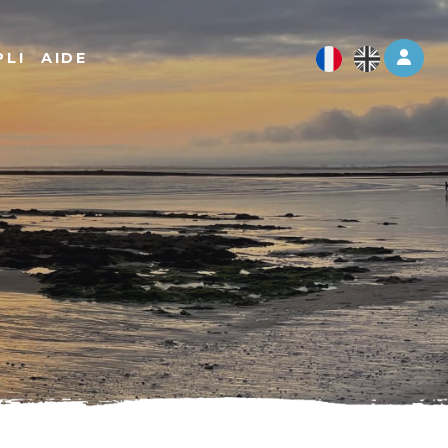
Log 
PLI
AIDE