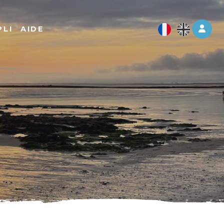
Log 
PLI
AIDE