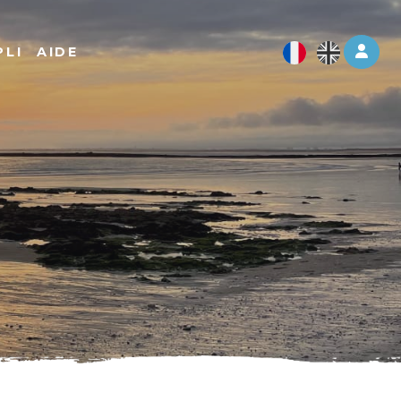
Log 
PLI
AIDE