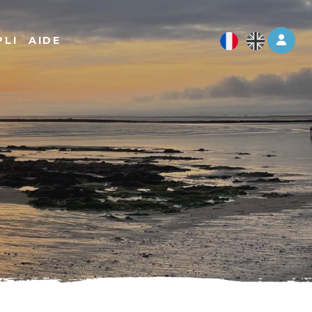
Log 
PLI
AIDE