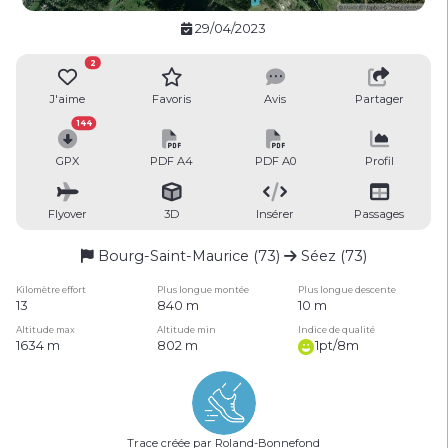
29/04/2023
2
J'aime
Favoris
Avis
Partager
144
GPX
PDF A4
PDF A0
Profil
Flyover
3D
Insérer
Passages
Bourg-Saint-Maurice (73)
Séez (73)
Kilomètre effort
Plus longue montée
Plus longue descente
13
840 m
10 m
Altitude max
Altitude min
Indice de qualité
1634 m
802 m
1pt/8m
Trace créée par Roland-Bonnefond