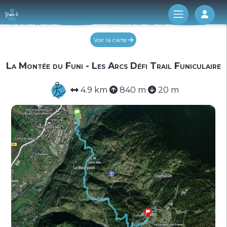
Log 
Voir la carte
La Montée du Funi - Les Arcs Défi Trail Funiculaire
4.9 km
840 m
20 m