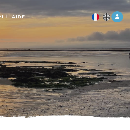
Log 
PLI
AIDE