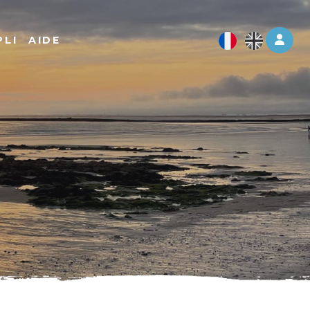
Log 
PLI
AIDE