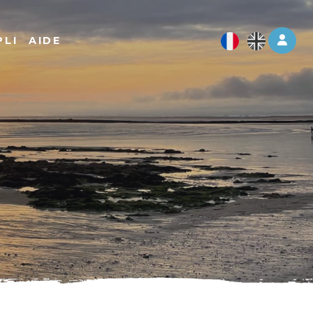
Log 
PLI
AIDE