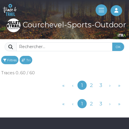
Log 
Courchevel-Sports-Outdoor
OK
Filtres
Tri
Traces 0..60 / 60
Précédent
«
‹
1
2
3
›
»
Précédent
«
‹
1
2
3
›
»