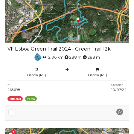
VII Lisboa Green Trail 2024 - Green Trail 12k
12.06 km
288 m
288 m
Lisboa (PT)
Lisboa (PT)
#
Création
263698
10/07/24
Officiel
ITRA
6