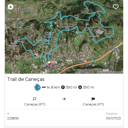
Trail de Caneças
14.8 km
590 m
590 m
Caneças (PT)
Caneças (PT)
#
Création
225859
09/07/23