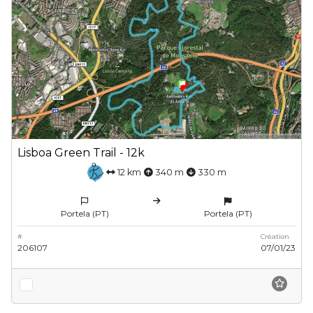
Lisboa Green Trail - 12k
12 km
340 m
330 m
Portela (PT)
Portela (PT)
#
Création
206107
07/01/23