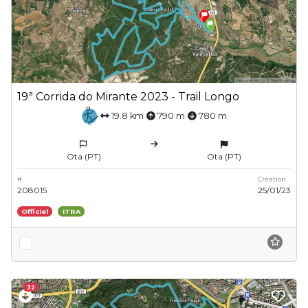
19ª Corrida do Mirante 2023 - Trail Longo
19.8 km
790 m
780 m
Ota (PT)
Ota (PT)
#
Création
208015
25/01/23
Officiel
ITRA
32