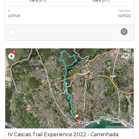
Pêra (PT)
Pêra (PT)
#
Création
201749
14/11/22
7
IV Cascais Trail Experience 2022 - Caminhada