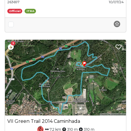
263697
10/07/24
Officiel
ITRA
3
VII Green Trail 2014 Caminhada
7.2 km
310 m
310 m