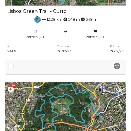
Lisboa Green Trail - Curto
12.28 km
548 m
548 m
Portela (PT)
Portela (PT)
#
Création
Édition
241861
20/12/23
26/12/23
24