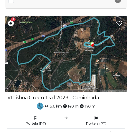
8
VI Lisboa Green Trail 2023 - Caminhada
6.6 km
140 m
140 m
Portela (PT)
Portela (PT)