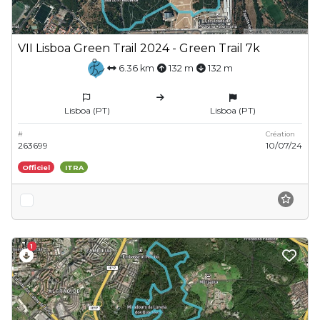
VII Lisboa Green Trail 2024 - Green Trail 7k
6.36 km
132 m
132 m
Lisboa (PT)
Lisboa (PT)
#
Création
263699
10/07/24
Officiel
ITRA
1