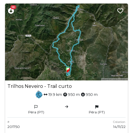
10
Trilhos Neveiro - Trail curto
19.9 km
950 m
950 m
Pêra (PT)
Pêra (PT)
#
Création
201750
14/11/22