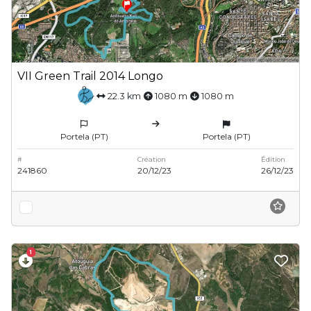
VII Green Trail 2014 Longo
22.3 km
1080 m
1080 m
Portela (PT)
Portela (PT)
#
Création
Édition
241860
20/12/23
26/12/23
1