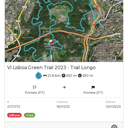
VI Lisboa Green Trail 2023 - Trail Longo
21.6 km
610 m
610 m
Portela (PT)
Portela (PT)
#
Création
Édition
207072
16/01/23
09/05/23
Officiel
ITRA