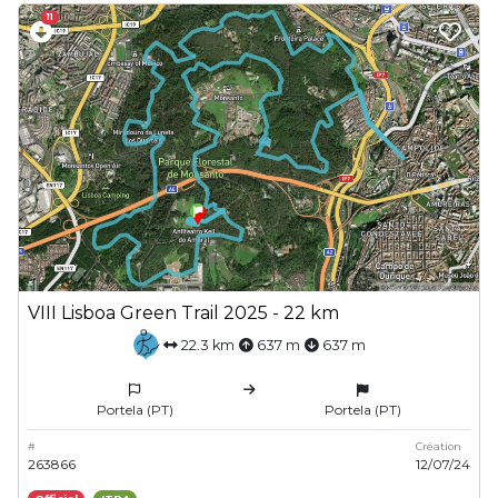
11
VIII Lisboa Green Trail 2025 - 22 km
22.3 km
637 m
637 m
Portela (PT)
Portela (PT)
#
Création
263866
12/07/24