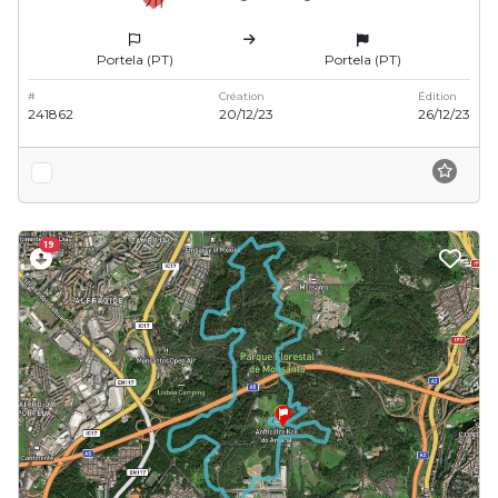
Portela (PT)
Portela (PT)
#
Création
Édition
241862
20/12/23
26/12/23
19