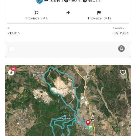
13.6 km
490 m
490 m
Troviscal (PT)
Troviscal (PT)
#
Création
219383
10/05/23
10