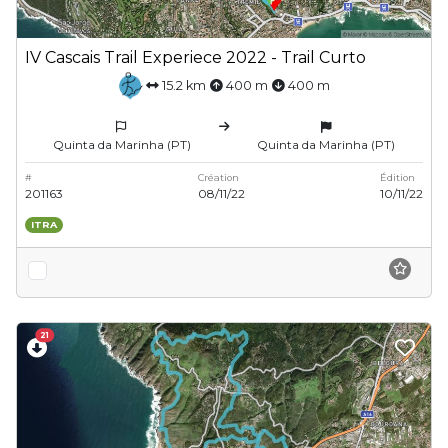
IV Cascais Trail Experiece 2022 - Trail Curto
15.2 km
400 m
400 m
Quinta da Marinha (PT)
Quinta da Marinha (PT)
#
Création
Édition
201163
08/11/22
10/11/22
ITRA
21