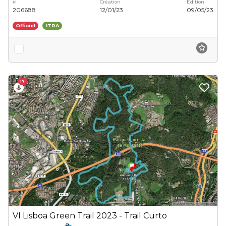
#
Création
Édition
206688
12/01/23
09/05/23
Officiel
ITRA
17
VI Lisboa Green Trail 2023 - Trail Curto