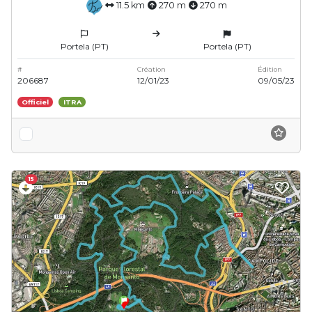
11.5 km
270 m
270 m
Portela (PT)
Portela (PT)
#
Création
Édition
206687
12/01/23
09/05/23
Officiel
ITRA
15