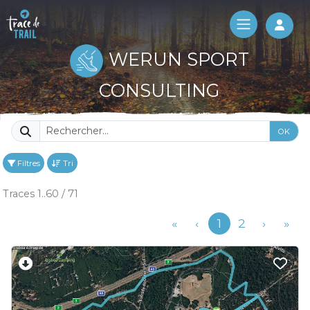
Log 
WERUN SPORT
CONSULTING
OK
Filtres
Tri
Traces 1..60 / 71
Précédent
«
‹
1
2
›
»