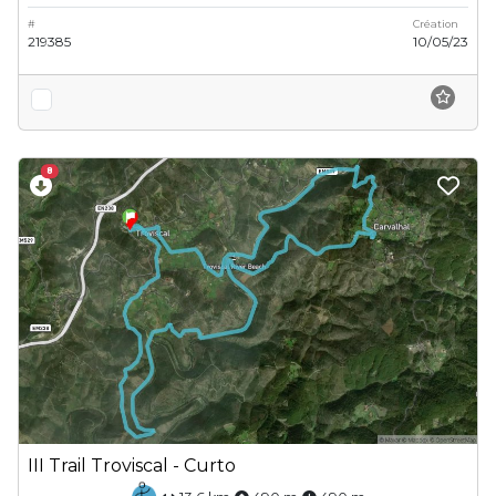
#
Création
219385
10/05/23
8
III Trail Troviscal - Curto