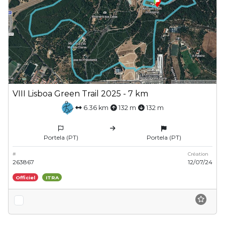
VIII Lisboa Green Trail 2025 - 7 km
6.36 km
132 m
132 m
Portela (PT)
Portela (PT)
#
Création
263867
12/07/24
Officiel
ITRA