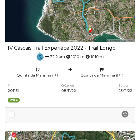
IV Cascais Trail Experiece 2022 - Trail Longo
32.2 km
1010 m
1010 m
Quinta da Marinha (PT)
Quinta da Marinha (PT)
#
Création
Édition
201161
08/11/22
23/11/22
ITRA
3