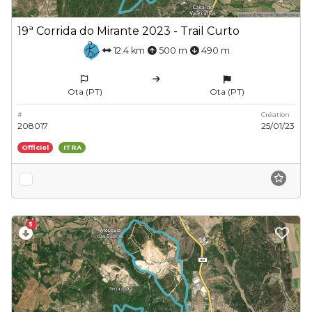
19ª Corrida do Mirante 2023 - Trail Curto
12.4 km
500 m
490 m
Ota (PT)
Ota (PT)
#
Création
208017
25/01/23
Officiel
ITRA
5