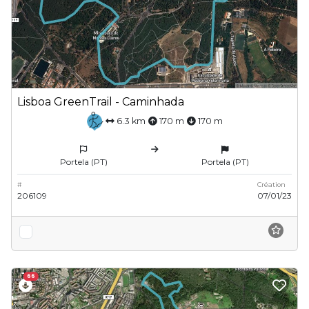
Lisboa GreenTrail - Caminhada
6.3 km
170 m
170 m
Portela (PT)
Portela (PT)
#
Création
206109
07/01/23
66