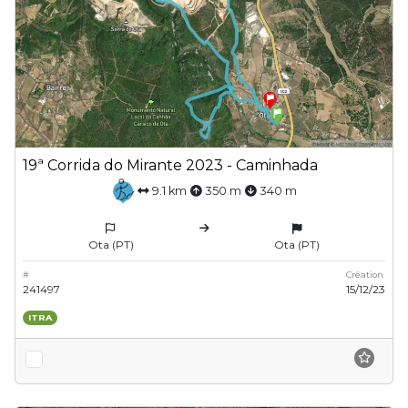
19ª Corrida do Mirante 2023 - Caminhada
9.1 km
350 m
340 m
Ota (PT)
Ota (PT)
#
Création
241497
15/12/23
ITRA