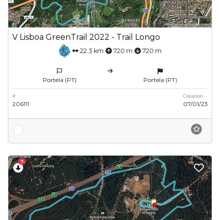
V Lisboa GreenTrail 2022 - Trail Longo
22.3 km
720 m
720 m
Portela (PT)
Portela (PT)
#
Création
206111
07/01/23
7