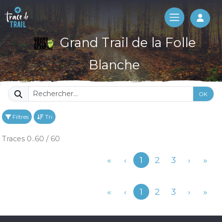
Log 
Grand Trail de la Folle
Blanche
OK
Filtres
Tri
Traces 0..60 / 60
Précédent
«
‹
1
2
3
›
»
Précédent
«
‹
1
2
3
›
»